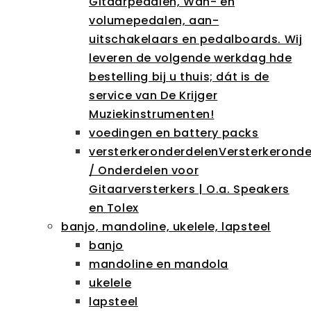
Gitaarpedalen, Wah- en
volumepedalen, aan-
uitschakelaars en pedalboards. Wij
leveren de volgende werkdag hde
bestelling bij u thuis; dát is de
service van De Krijger
Muziekinstrumenten!
voedingen en battery packs
versterkeronderdelen
Versterkeronde
/ Onderdelen voor
Gitaarversterkers | O.a. Speakers
en Tolex
banjo, mandoline, ukelele, lapsteel
banjo
mandoline en mandola
ukelele
lapsteel