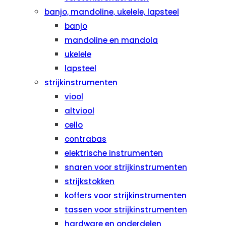
banjo, mandoline, ukelele, lapsteel
banjo
mandoline en mandola
ukelele
lapsteel
strijkinstrumenten
viool
altviool
cello
contrabas
elektrische instrumenten
snaren voor strijkinstrumenten
strijkstokken
koffers voor strijkinstrumenten
tassen voor strijkinstrumenten
hardware en onderdelen