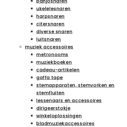
banjosnaren
ukelelesnaren
harpsnaren
citersnaren
diverse snaren
luitsnaren
muziek accessoires
metronooms
muziekboeken
cadeau-artikelen
gaffa tape
stemapparaten, stemvorken en
stemfluiten
lessenaars en accessoires
dirigeerstokje
winkeloplossingen
bladmuziekaccessoires