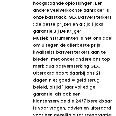
hoogstaande oplossingen. Een
andere veelverkochte aanrader is
onze basstack. GLX Basversterkers
: de beste prijzen en altijd 1 jaar
garantie Bij De Krijger
Muziekinstrumenten is het ons doel
om u tegen de allerbeste prijs
kwaliteits basversterkers aan te
bieden, met onder andere ons top
merk qua basversterking GLX.
Uiteraard hoort daarbij ons 21
dagen niet goed = geld terug
beleid, altijd 1 jaar volledige
garantie, als ook een
klantenservice die 24/7 bereikbaar
is voor vragen, advies en uiteraard
voor een gezellig gitaristenpraatje!