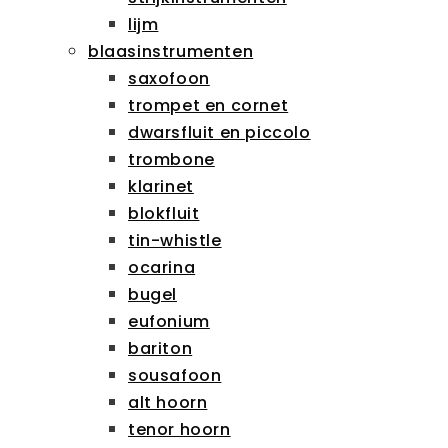
lijm
blaasinstrumenten
saxofoon
trompet en cornet
dwarsfluit en piccolo
trombone
klarinet
blokfluit
tin-whistle
ocarina
bugel
eufonium
bariton
sousafoon
alt hoorn
tenor hoorn