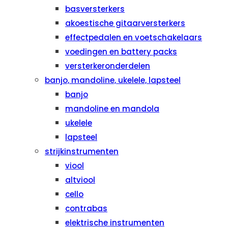
basversterkers
akoestische gitaarversterkers
effectpedalen en voetschakelaars
voedingen en battery packs
versterkeronderdelen
banjo, mandoline, ukelele, lapsteel
banjo
mandoline en mandola
ukelele
lapsteel
strijkinstrumenten
viool
altviool
cello
contrabas
elektrische instrumenten