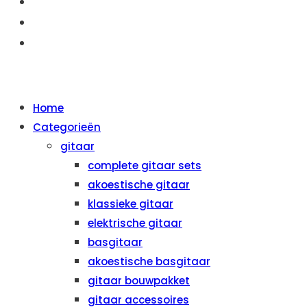
OVER ONS
AANBIEDINGEN
CONTACT
MENU
SLUITEN
Home
Categorieën
gitaar
complete gitaar sets
akoestische gitaar
klassieke gitaar
elektrische gitaar
basgitaar
akoestische basgitaar
gitaar bouwpakket
gitaar accessoires