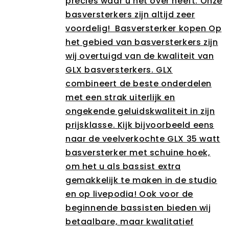
precies waar u het over heeft. Onze
basversterkers zijn altijd zeer
voordelig! Basversterker kopen Op
het gebied van basversterkers zijn
wij overtuigd van de kwaliteit van
GLX basversterkers. GLX
combineert de beste onderdelen
met een strak uiterlijk en
ongekende geluidskwaliteit in zijn
prijsklasse. Kijk bijvoorbeeld eens
naar de veelverkochte GLX 35 watt
basversterker met schuine hoek,
om het u als bassist extra
gemakkelijk te maken in de studio
en op livepodia! Ook voor de
beginnende bassisten bieden wij
betaalbare, maar kwalitatief