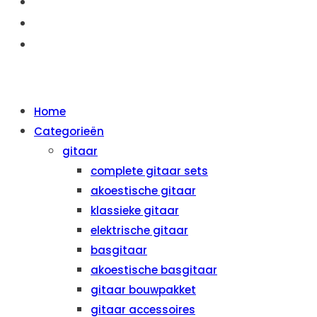
OVER ONS
AANBIEDINGEN
CONTACT
MENU
SLUITEN
Home
Categorieën
gitaar
complete gitaar sets
akoestische gitaar
klassieke gitaar
elektrische gitaar
basgitaar
akoestische basgitaar
gitaar bouwpakket
gitaar accessoires