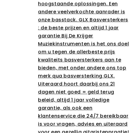
hoogstaande oplossingen. Een
andere veelverkochte aanrader is
onze basstack. GLX Basversterkers
: de beste prijzen en altijd 1 jaar
garantie Bij De Krijger
Muziekinstrumenten is het ons doel
om u tegen de allerbeste prijs
kwaliteits basversterkers aan te
bieden, met onder andere ons top
merk qua basversterking GLX.
Uiteraard hoort daarbij ons 21
dagen niet goed = geld terug
beleid, altijd 1 jaar volledige
garantie, als ook een
klantenservice die 24/7 bereikbaar
is voor vragen, advies en uiteraard
voor een gezellig gitaristenpraatje!