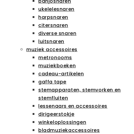
banjosnaren
ukelelesnaren
harpsnaren
citersnaren
diverse snaren
luitsnaren
muziek accessoires
metronooms
muziekboeken
cadeau-artikelen
gaffa tape
stemapparaten, stemvorken en
stemfluiten
lessenaars en accessoires
dirigeerstokje
winkeloplossingen
bladmuziekaccessoires