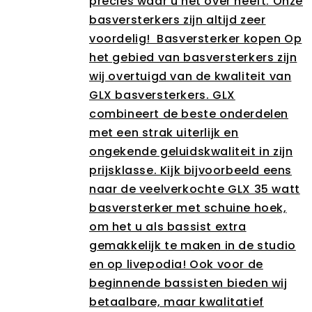
precies waar u het over heeft. Onze
basversterkers zijn altijd zeer
voordelig! Basversterker kopen Op
het gebied van basversterkers zijn
wij overtuigd van de kwaliteit van
GLX basversterkers. GLX
combineert de beste onderdelen
met een strak uiterlijk en
ongekende geluidskwaliteit in zijn
prijsklasse. Kijk bijvoorbeeld eens
naar de veelverkochte GLX 35 watt
basversterker met schuine hoek,
om het u als bassist extra
gemakkelijk te maken in de studio
en op livepodia! Ook voor de
beginnende bassisten bieden wij
betaalbare, maar kwalitatief