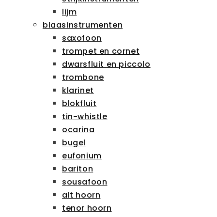
lijm
blaasinstrumenten
saxofoon
trompet en cornet
dwarsfluit en piccolo
trombone
klarinet
blokfluit
tin-whistle
ocarina
bugel
eufonium
bariton
sousafoon
alt hoorn
tenor hoorn