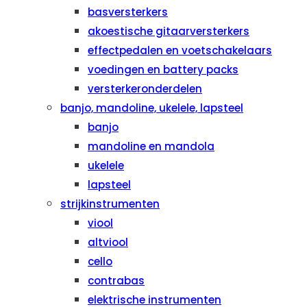
basversterkers
akoestische gitaarversterkers
effectpedalen en voetschakelaars
voedingen en battery packs
versterkeronderdelen
banjo, mandoline, ukelele, lapsteel
banjo
mandoline en mandola
ukelele
lapsteel
strijkinstrumenten
viool
altviool
cello
contrabas
elektrische instrumenten