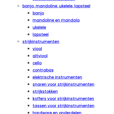
banjo, mandoline, ukelele, lapsteel
banjo
mandoline en mandola
ukelele
lapsteel
strijkinstrumenten
viool
altviool
cello
contrabas
elektrische instrumenten
snaren voor strijkinstrumenten
strijkstokken
koffers voor strijkinstrumenten
tassen voor strijkinstrumenten
hardware en onderdelen