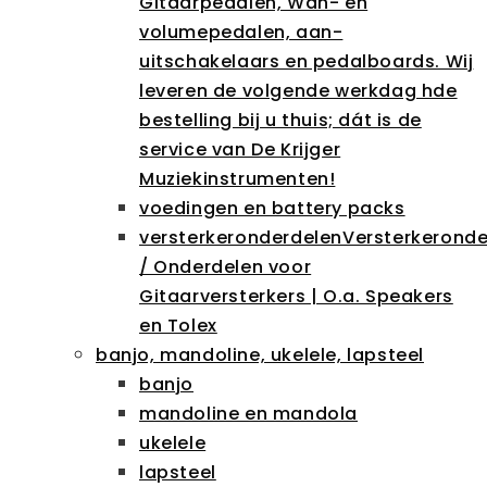
Gitaarpedalen, Wah- en
volumepedalen, aan-
uitschakelaars en pedalboards. Wij
leveren de volgende werkdag hde
bestelling bij u thuis; dát is de
service van De Krijger
Muziekinstrumenten!
voedingen en battery packs
versterkeronderdelen
Versterkeronde
/ Onderdelen voor
Gitaarversterkers | O.a. Speakers
en Tolex
banjo, mandoline, ukelele, lapsteel
banjo
mandoline en mandola
ukelele
lapsteel