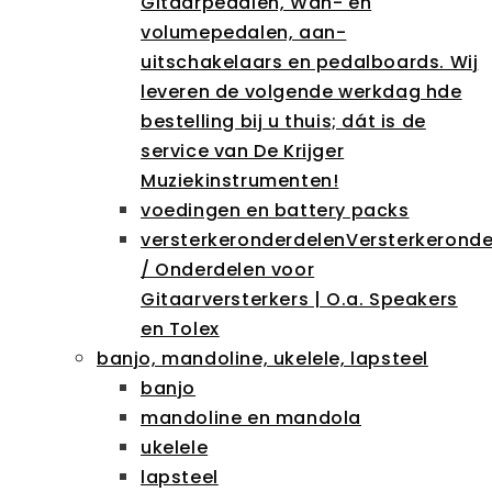
Gitaarpedalen, Wah- en
volumepedalen, aan-
uitschakelaars en pedalboards. Wij
leveren de volgende werkdag hde
bestelling bij u thuis; dát is de
service van De Krijger
Muziekinstrumenten!
voedingen en battery packs
versterkeronderdelen
Versterkeronde
/ Onderdelen voor
Gitaarversterkers | O.a. Speakers
en Tolex
banjo, mandoline, ukelele, lapsteel
banjo
mandoline en mandola
ukelele
lapsteel