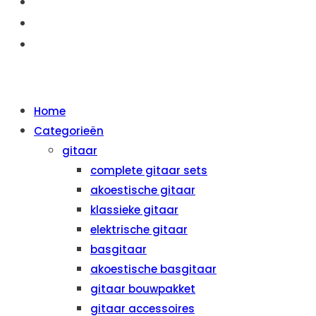
OVER ONS
AANBIEDINGEN
CONTACT
MENU
SLUITEN
Home
Categorieën
gitaar
complete gitaar sets
akoestische gitaar
klassieke gitaar
elektrische gitaar
basgitaar
akoestische basgitaar
gitaar bouwpakket
gitaar accessoires