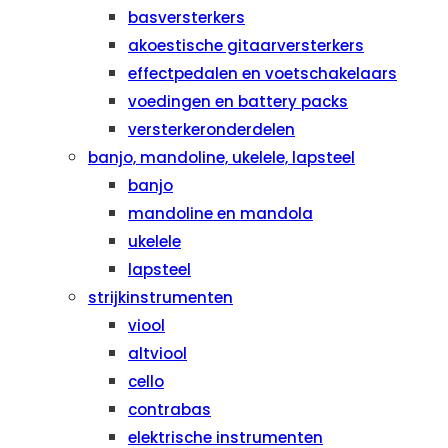
basversterkers
akoestische gitaarversterkers
effectpedalen en voetschakelaars
voedingen en battery packs
versterkeronderdelen
banjo, mandoline, ukelele, lapsteel
banjo
mandoline en mandola
ukelele
lapsteel
strijkinstrumenten
viool
altviool
cello
contrabas
elektrische instrumenten