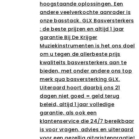
hoogstaande oplossingen. Een
andere veelverkochte aanrader is
onze basstack. GLX Basversterkers
: de beste prijzen en altijd 1 jaar
garantie Bij De Krijger
Muziekinstrumenten is het ons doel
om u tegen de allerbeste prijs
kwaliteits basversterkers aan te
bieden, met onder andere ons top
merk qua basversterking GLX.
Uiteraard hoort daarbij ons 21
dagen niet goed = geld terug
beleid, altijd 1 jaar volledige
garantie, als ook een
klantenservice die 24/7 bereikbaar
is voor vragen, advies en uiteraard
voor een gezellig gitaristenpraatje!