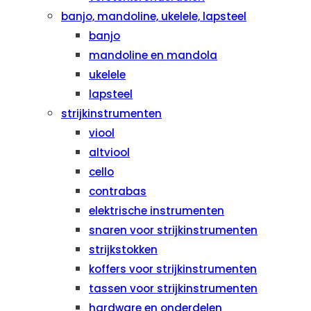
banjo, mandoline, ukelele, lapsteel
banjo
mandoline en mandola
ukelele
lapsteel
strijkinstrumenten
viool
altviool
cello
contrabas
elektrische instrumenten
snaren voor strijkinstrumenten
strijkstokken
koffers voor strijkinstrumenten
tassen voor strijkinstrumenten
hardware en onderdelen