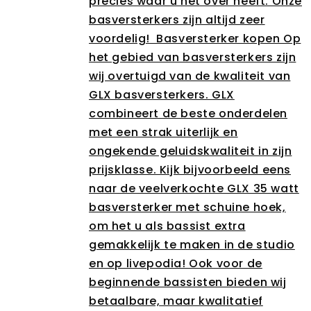
precies waar u het over heeft. Onze
basversterkers zijn altijd zeer
voordelig! Basversterker kopen Op
het gebied van basversterkers zijn
wij overtuigd van de kwaliteit van
GLX basversterkers. GLX
combineert de beste onderdelen
met een strak uiterlijk en
ongekende geluidskwaliteit in zijn
prijsklasse. Kijk bijvoorbeeld eens
naar de veelverkochte GLX 35 watt
basversterker met schuine hoek,
om het u als bassist extra
gemakkelijk te maken in de studio
en op livepodia! Ook voor de
beginnende bassisten bieden wij
betaalbare, maar kwalitatief