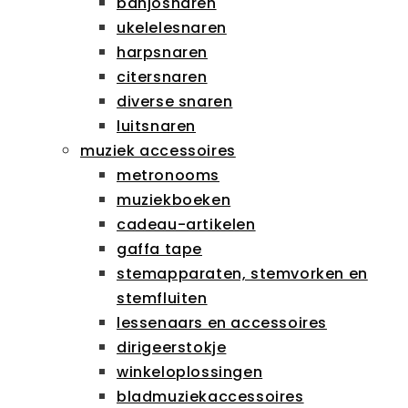
banjosnaren
ukelelesnaren
harpsnaren
citersnaren
diverse snaren
luitsnaren
muziek accessoires
metronooms
muziekboeken
cadeau-artikelen
gaffa tape
stemapparaten, stemvorken en
stemfluiten
lessenaars en accessoires
dirigeerstokje
winkeloplossingen
bladmuziekaccessoires