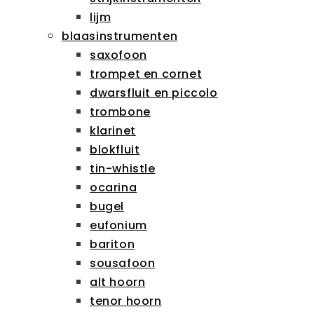
lijm
blaasinstrumenten
saxofoon
trompet en cornet
dwarsfluit en piccolo
trombone
klarinet
blokfluit
tin-whistle
ocarina
bugel
eufonium
bariton
sousafoon
alt hoorn
tenor hoorn