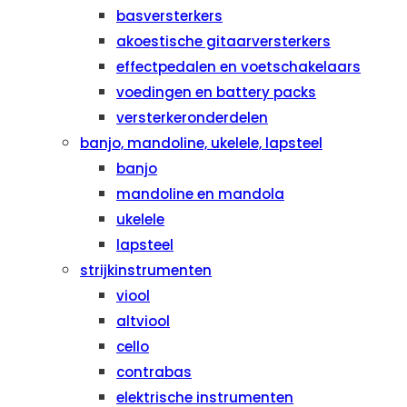
basversterkers
akoestische gitaarversterkers
effectpedalen en voetschakelaars
voedingen en battery packs
versterkeronderdelen
banjo, mandoline, ukelele, lapsteel
banjo
mandoline en mandola
ukelele
lapsteel
strijkinstrumenten
viool
altviool
cello
contrabas
elektrische instrumenten