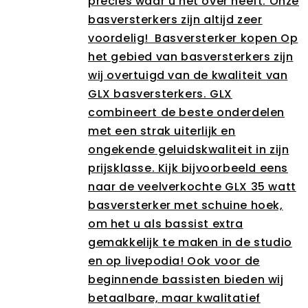
precies waar u het over heeft. Onze
basversterkers zijn altijd zeer
voordelig! Basversterker kopen Op
het gebied van basversterkers zijn
wij overtuigd van de kwaliteit van
GLX basversterkers. GLX
combineert de beste onderdelen
met een strak uiterlijk en
ongekende geluidskwaliteit in zijn
prijsklasse. Kijk bijvoorbeeld eens
naar de veelverkochte GLX 35 watt
basversterker met schuine hoek,
om het u als bassist extra
gemakkelijk te maken in de studio
en op livepodia! Ook voor de
beginnende bassisten bieden wij
betaalbare, maar kwalitatief