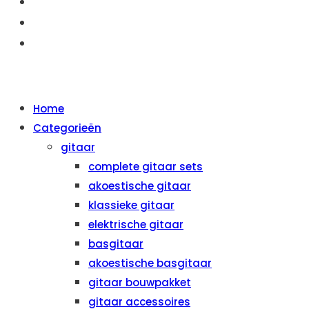
OVER ONS
AANBIEDINGEN
CONTACT
MENU
SLUITEN
Home
Categorieën
gitaar
complete gitaar sets
akoestische gitaar
klassieke gitaar
elektrische gitaar
basgitaar
akoestische basgitaar
gitaar bouwpakket
gitaar accessoires