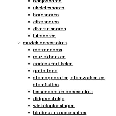
banjosnaren
ukelelesnaren
harpsnaren
citersnaren
diverse snaren
luitsnaren
muziek accessoires
metronooms
muziekboeken
cadeau-artikelen
gaffa tape
stemapparaten, stemvorken en
stemfluiten
lessenaars en accessoires
dirigeerstokje
winkeloplossingen
bladmuziekaccessoires