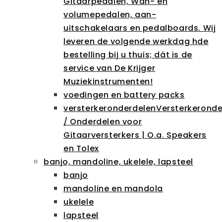
Gitaarpedalen, Wah- en
volumepedalen, aan-
uitschakelaars en pedalboards. Wij
leveren de volgende werkdag hde
bestelling bij u thuis; dát is de
service van De Krijger
Muziekinstrumenten!
voedingen en battery packs
versterkeronderdelen
Versterkeronde
/ Onderdelen voor
Gitaarversterkers | O.a. Speakers
en Tolex
banjo, mandoline, ukelele, lapsteel
banjo
mandoline en mandola
ukelele
lapsteel