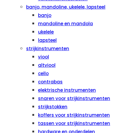
banjo, mandoline, ukelele, lapsteel
banjo
mandoline en mandola
ukelele
lapsteel
strijkinstrumenten
viool
altviool
cello
contrabas
elektrische instrumenten
snaren voor strijkinstrumenten
strijkstokken
koffers voor strijkinstrumenten
tassen voor strijkinstrumenten
hardware en onderdelen