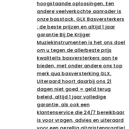
hoogstaande oplossingen. Een
andere veelverkochte aanrader is
onze basstack. GLX Basversterkers
: de beste prijzen en altijd 1 jaar
garantie Bij De Krijger
Muziekinstrumenten is het ons doel
om u tegen de allerbeste prijs
kwaliteits basversterkers aan te
bieden, met onder andere ons top
merk qua basversterking GLX.
Uiteraard hoort daarbij ons 21
dagen niet goed = geld terug
beleid, altijd 1 jaar volledige
garantie, als ook een
klantenservice die 24/7 bereikbaar
is voor vragen, advies en uiteraard
voor een gezellig gitaristenpraatje!