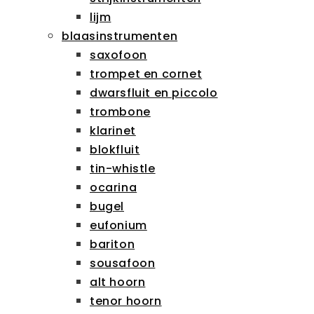
lijm
blaasinstrumenten
saxofoon
trompet en cornet
dwarsfluit en piccolo
trombone
klarinet
blokfluit
tin-whistle
ocarina
bugel
eufonium
bariton
sousafoon
alt hoorn
tenor hoorn