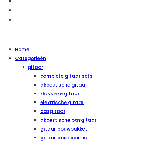
OVER ONS
AANBIEDINGEN
CONTACT
MENU
SLUITEN
Home
Categorieën
gitaar
complete gitaar sets
akoestische gitaar
klassieke gitaar
elektrische gitaar
basgitaar
akoestische basgitaar
gitaar bouwpakket
gitaar accessoires