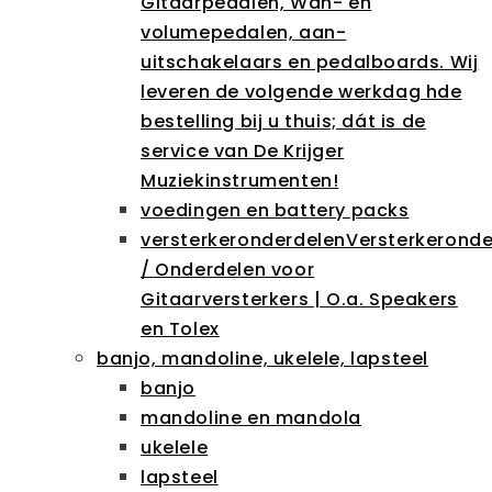
Gitaarpedalen, Wah- en
volumepedalen, aan-
uitschakelaars en pedalboards. Wij
leveren de volgende werkdag hde
bestelling bij u thuis; dát is de
service van De Krijger
Muziekinstrumenten!
voedingen en battery packs
versterkeronderdelen
Versterkeronde
/ Onderdelen voor
Gitaarversterkers | O.a. Speakers
en Tolex
banjo, mandoline, ukelele, lapsteel
banjo
mandoline en mandola
ukelele
lapsteel