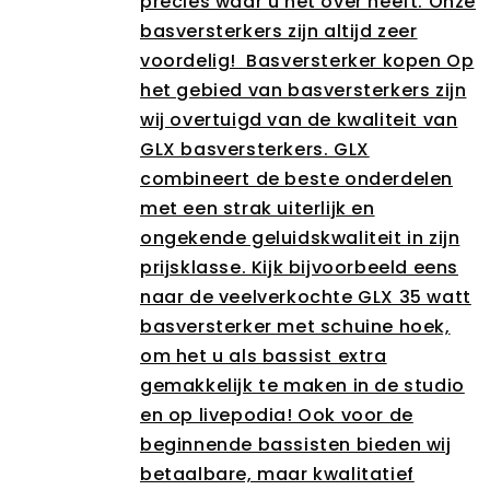
precies waar u het over heeft. Onze
basversterkers zijn altijd zeer
voordelig! Basversterker kopen Op
het gebied van basversterkers zijn
wij overtuigd van de kwaliteit van
GLX basversterkers. GLX
combineert de beste onderdelen
met een strak uiterlijk en
ongekende geluidskwaliteit in zijn
prijsklasse. Kijk bijvoorbeeld eens
naar de veelverkochte GLX 35 watt
basversterker met schuine hoek,
om het u als bassist extra
gemakkelijk te maken in de studio
en op livepodia! Ook voor de
beginnende bassisten bieden wij
betaalbare, maar kwalitatief