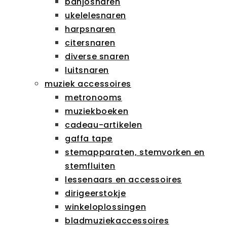
banjosnaren
ukelelesnaren
harpsnaren
citersnaren
diverse snaren
luitsnaren
muziek accessoires
metronooms
muziekboeken
cadeau-artikelen
gaffa tape
stemapparaten, stemvorken en
stemfluiten
lessenaars en accessoires
dirigeerstokje
winkeloplossingen
bladmuziekaccessoires