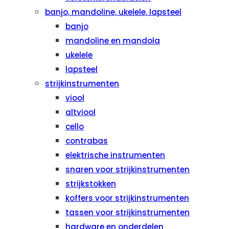
banjo, mandoline, ukelele, lapsteel
banjo
mandoline en mandola
ukelele
lapsteel
strijkinstrumenten
viool
altviool
cello
contrabas
elektrische instrumenten
snaren voor strijkinstrumenten
strijkstokken
koffers voor strijkinstrumenten
tassen voor strijkinstrumenten
hardware en onderdelen