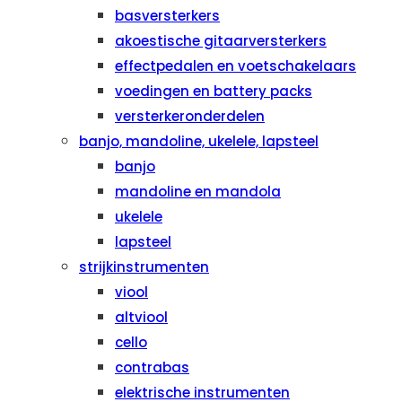
basversterkers
akoestische gitaarversterkers
effectpedalen en voetschakelaars
voedingen en battery packs
versterkeronderdelen
banjo, mandoline, ukelele, lapsteel
banjo
mandoline en mandola
ukelele
lapsteel
strijkinstrumenten
viool
altviool
cello
contrabas
elektrische instrumenten