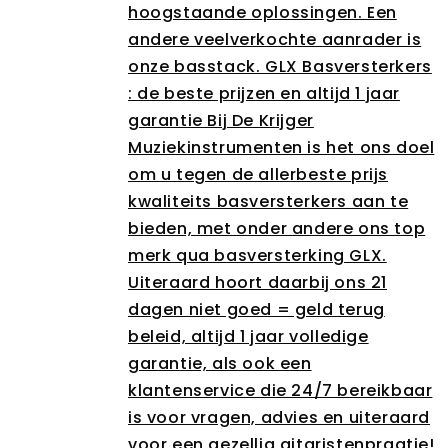
hoogstaande oplossingen. Een
andere veelverkochte aanrader is
onze basstack. GLX Basversterkers
: de beste prijzen en altijd 1 jaar
garantie Bij De Krijger
Muziekinstrumenten is het ons doel
om u tegen de allerbeste prijs
kwaliteits basversterkers aan te
bieden, met onder andere ons top
merk qua basversterking GLX.
Uiteraard hoort daarbij ons 21
dagen niet goed = geld terug
beleid, altijd 1 jaar volledige
garantie, als ook een
klantenservice die 24/7 bereikbaar
is voor vragen, advies en uiteraard
voor een gezellig gitaristenpraatje!