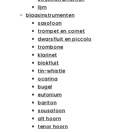
lijm
blaasinstrumenten
saxofoon
trompet en cornet
dwarsfluit en piccolo
trombone
klarinet
blokfluit
tin-whistle
ocarina
bugel
eufonium
bariton
sousafoon
alt hoorn
tenor hoorn